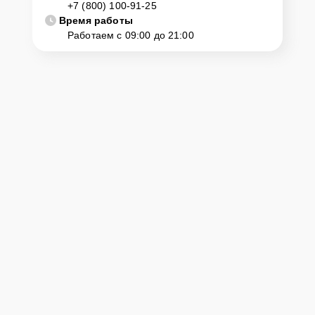
Если у клиента нет времени или возможности для перемещения
+7 (800) 100-91-25
крупногабаритной техники, он может заказать курьерскую
Время работы
доставку или услугу выезда мастера. Специалист приедет в
Работаем с 09:00 до 21:00
удобное место и время, проведет тщательную диагностику и при
наличии оборудования осуществит оперативный ремонт.
Как приехать в сервисный
центр
Клиент может самостоятельно привезти устройство на
диагностику и ремонт. Для этого нужно позвонить по телефону
горячей линии или оставить заявку, согласовать удобное время и
подъехать по адресу: г. Брянск, проспект Ленина, 67.
Ответственность за
технику
Сервисный центр Kitchenaid-Servis несет полную ответственность
за сохранность техники и безопасность личных данных на
ремонтируемых устройствах клиентов, в соответствии с
действующим законодательством Российской Федерации.