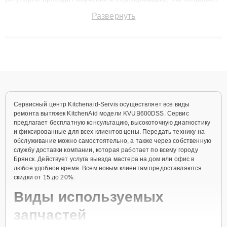
быстро и точноdiagnostikировать поломки и восстанавливать
Развернуть
технику с сохранением гарантии до 3 лет. Наши мастера
решают сложные случаи: от замены матриц и материнских
плат до ремонта после залития и восстановления данных.
Благодаря высокой квалификации и ответственному подходу
клиенты получают быстрый, качественный ремонт и понятные
объяснения по результатам диагностики.
Сервисный центр Kitchenaid-Servis осуществляет все виды
ремонта вытяжек KitchenAid модели KVUB600DSS. Сервис
предлагает бесплатную консультацию, высокоточную диагностику
и фиксированные для всех клиентов цены. Передать технику на
обслуживание можно самостоятельно, а также через собственную
службу доставки компании, которая работает по всему городу
Брянск. Действует услуга выезда мастера на дом или офис в
любое удобное время. Всем новым клиентам предоставляются
скидки от 15 до 20%.
Виды используемых
запчастей