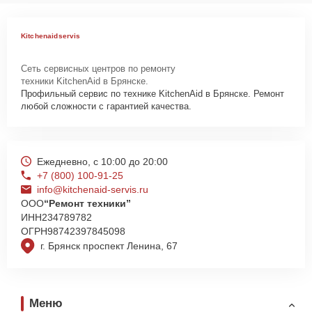
Как начать ремонт
Для запуска процесса ремонта вытяжки KitchenAid KVUB600DSS
Kitchenaidservis
нужно просто оставить
Заявку на сайте
или позвонить телефону
горячей линии: +7 (800) 100-91-25. Наши специалисты оперативно
Сеть сервисных центров по ремонту
проконсультируют по всем необходимым вопросам, запишут на
техники KitchenAid в Брянске.
диагностику, подскажут с вариантами курьерской доставки или
Профильный сервис по технике KitchenAid в Брянске. Ремонт
оформят выезд мастера в удобное время и место.
любой сложности с гарантией качества.
Ежедневно, с 10:00 до 20:00
+7 (800) 100-91-25
info@kitchenaid-servis.ru
ООО
“Ремонт техники”
ИНН
234789782
ОГРН
98742397845098
г. Брянск проспект Ленина, 67
Меню