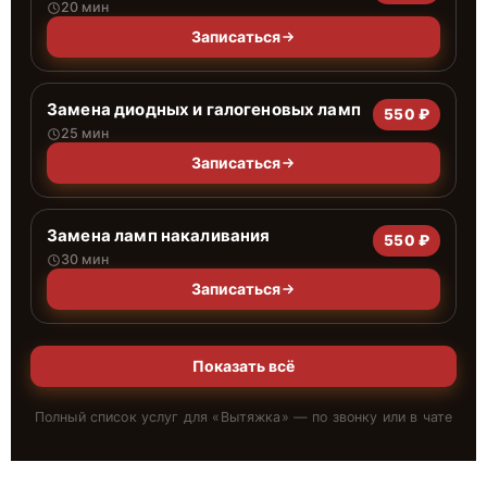
20 мин
Записаться
Замена диодных и галогеновых ламп
550 ₽
25 мин
Записаться
Замена ламп накаливания
550 ₽
30 мин
Записаться
Показать всё
Полный список услуг для «
Вытяжка
» — по звонку или в чате