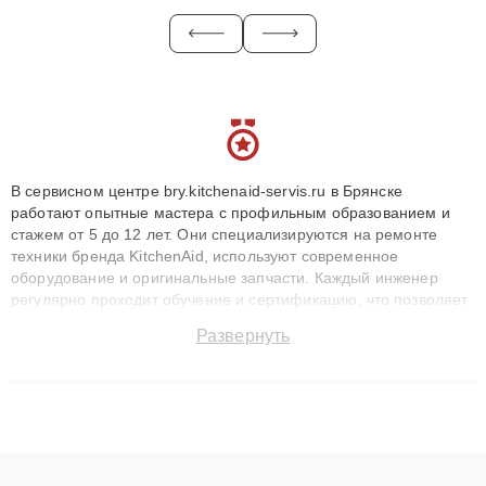
В сервисном центре bry.kitchenaid-servis.ru в Брянске
работают опытные мастера с профильным образованием и
стажем от 5 до 12 лет. Они специализируются на ремонте
техники бренда KitchenAid, используют современное
оборудование и оригинальные запчасти. Каждый инженер
регулярно проходит обучение и сертификацию, что позволяет
быстро и точноdiagnostikировать поломки и восстанавливать
Развернуть
технику с сохранением гарантии до 3 лет. Наши мастера
решают сложные случаи: от замены матриц и материнских
плат до ремонта после залития и восстановления данных.
Благодаря высокой квалификации и ответственному подходу
клиенты получают быстрый, качественный ремонт и понятные
объяснения по результатам диагностики.