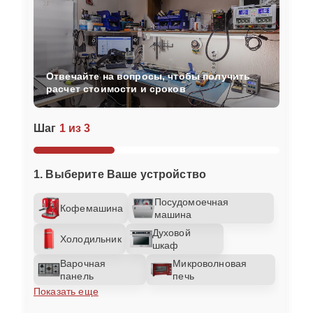
Отвечайте на вопросы, чтобы получить
расчет стоимости и сроков
Шаг
1 из 3
1. Выберите Ваше устройство
Посудомоечная
Кофемашина
машина
Духовой
Холодильник
шкаф
Варочная
Микроволновая
панель
печь
Показать еще