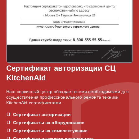
Сертификат авторизации СЦ
KitchenAid
Наш сервисный центр обладает всеми необходимыми для
осуществления профессионального ремонта техники
KitchenAid сертификатами:
Сертификат авторизации
Сертификаты на оборудование
Сертификаты на комплектующие
Сертификат у каждого специалиста