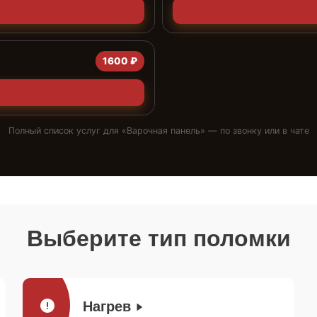
1600 ₽
Полный список услуг для «
Варочная панель
» — по звонку или в чате
Выберите тип поломки
Нагрев