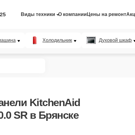
-25
Виды техники
О компании
Цены на ремонт
Ак
машина
Холодильник
Духовой шкаф
анели KitchenAid
0.0 SR
в Брянске