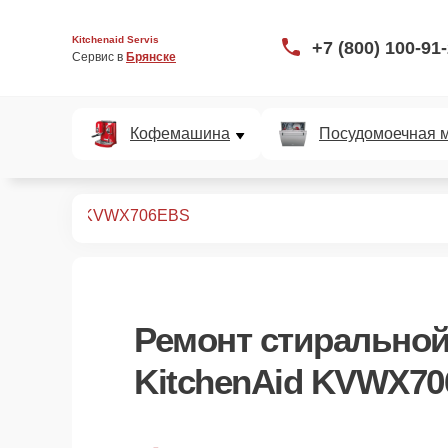
Kitchenaid Servis
+7 (800) 100-91
Сервис в 
Брянске
Кофемашина
Посудомоечная 
ных машин
KVWX706EBS
Ремонт
стирально
KitchenAid KVWX7