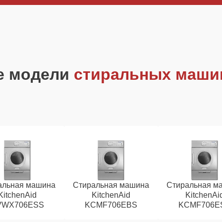
е модели
стиральных машин
альная машина
Стиральная машина
Стиральная м
KitchenAid
KitchenAid
KitchenAi
VWX706ESS
KCMF706EBS
KCMF706E