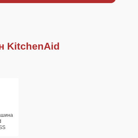
 KitchenAid
ашина
d
SS