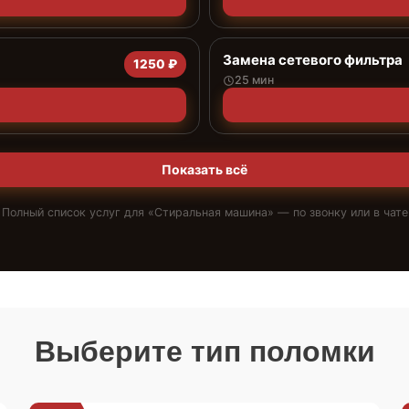
Замена сетевого фильтра
1250 ₽
25 мин
Показать всё
Полный список услуг для «
Стиральная машина
» — по звонку или в чате
Выберите тип поломки