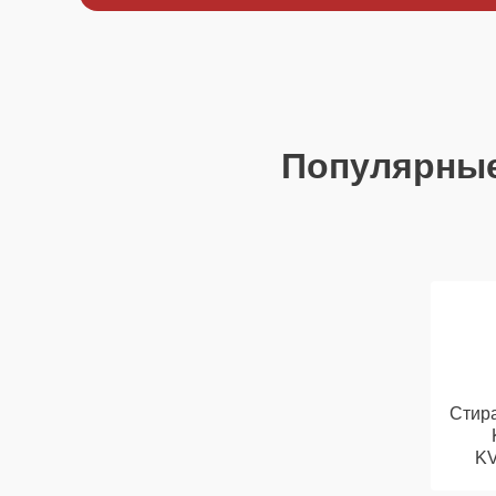
Популярны
Стир
K