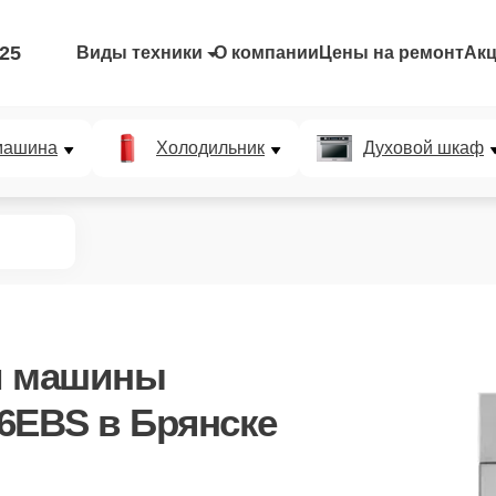
-25
Виды техники
О компании
Цены на ремонт
Ак
машина
Холодильник
Духовой шкаф
й машины
06EBS
в Брянске