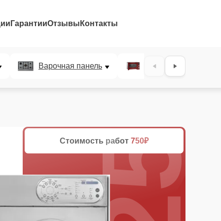
ции
Гарантии
Отзывы
Контакты
25%
Варочная панель
Микроволновая печ
Стоимость работ
750₽