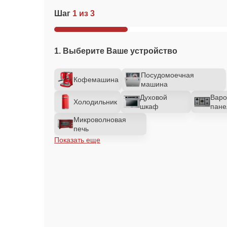
Шаг
1 из 3
1. Выберите Ваше устройство
Посудомоечная
Кофемашина
машина
Духовой
Варо
Холодильник
шкаф
пане
Микроволновая
печь
Показать еще