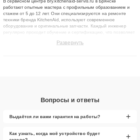
В сервисном центре bry.kitchenaid-servis.ru в Брянске
работают опытные мастера с профильным образованием и
стажем от 5 до 12 лет. Они специализируются на ремонте
техники бренда KitchenAid, используют современное
оборудование и оригинальные запчасти. Каждый инженер
регулярно проходит обучение и сертификацию, что позволяет
быстро и точноdiagnostikировать поломки и восстанавливать
Развернуть
технику с сохранением гарантии до 3 лет. Наши мастера
решают сложные случаи: от замены матриц и материнских
плат до ремонта после залития и восстановления данных.
Благодаря высокой квалификации и ответственному подходу
клиенты получают быстрый, качественный ремонт и понятные
объяснения по результатам диагностики.
Вопросы и ответы
+
Выдаётся ли вами гарантия на работы?
Как узнать, когда моё устройство будет
+
готово?