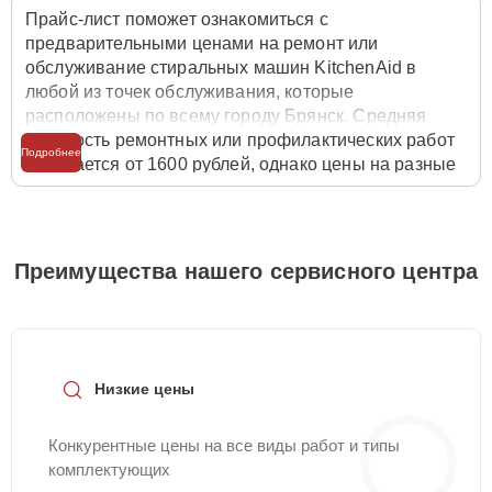
Прайс-лист поможет ознакомиться с
предварительными ценами на ремонт или
обслуживание стиральных машин KitchenAid в
любой из точек обслуживания, которые
расположены по всему городу Брянск. Средняя
стоимость ремонтных или профилактических работ
Подробнее
начинается от 1600 рублей, однако цены на разные
виды комплектующих могут различаться. Полную
стоимость работ с учётом запчастей или расходных
материалов необходимо уточнять со специалистом
службы заботы о клиентах. Для расчета итоговой
Преимущества нашего сервисного центра
стоимости ремонта стиральной машины достаточно
позвонить по телефону горячей линии
+7 (800) 100-
91-25
или оставить заявку на нашем сайте
Kitchenaid-Servis.
Низкие цены
Конкурентные цены на все виды работ и типы
комплектующих