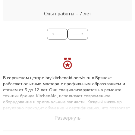
Опыт работы – 7 лет
В сервисном центре bry.kitchenaid-servis.ru в Брянске
работают опытные мастера с профильным образованием и
стажем от 5 до 12 лет. Они специализируются на ремонте
техники бренда KitchenAid, используют современное
оборудование и оригинальные запчасти. Каждый инженер
регулярно проходит обучение и сертификацию, что позволяет
быстро и точноdiagnostikировать поломки и восстанавливать
Развернуть
технику с сохранением гарантии до 3 лет. Наши мастера
решают сложные случаи: от замены матриц и материнских
плат до ремонта после залития и восстановления данных.