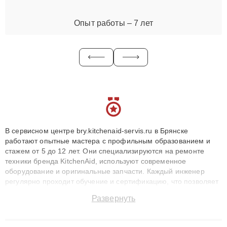
Опыт работы – 7 лет
В сервисном центре bry.kitchenaid-servis.ru в Брянске
работают опытные мастера с профильным образованием и
стажем от 5 до 12 лет. Они специализируются на ремонте
техники бренда KitchenAid, используют современное
оборудование и оригинальные запчасти. Каждый инженер
регулярно проходит обучение и сертификацию, что позволяет
быстро и точноdiagnostikировать поломки и восстанавливать
Развернуть
технику с сохранением гарантии до 3 лет. Наши мастера
решают сложные случаи: от замены матриц и материнских
плат до ремонта после залития и восстановления данных.