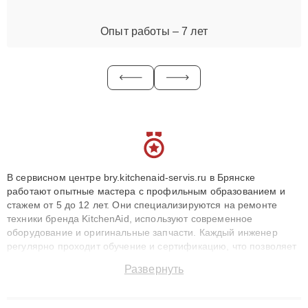
Опыт работы – 7 лет
В сервисном центре bry.kitchenaid-servis.ru в Брянске
работают опытные мастера с профильным образованием и
стажем от 5 до 12 лет. Они специализируются на ремонте
техники бренда KitchenAid, используют современное
оборудование и оригинальные запчасти. Каждый инженер
регулярно проходит обучение и сертификацию, что позволяет
быстро и точноdiagnostikировать поломки и восстанавливать
Развернуть
технику с сохранением гарантии до 3 лет. Наши мастера
решают сложные случаи: от замены матриц и материнских
плат до ремонта после залития и восстановления данных.