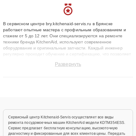
В сервисном центре bry.kitchenaid-servis.ru в Брянске
работают опытные мастера с профильным образованием и
стажем от 5 до 12 лет. Они специализируются на ремонте
техники бренда KitchenAid, используют современное
оборудование и оригинальные запчасти. Каждый инженер
регулярно проходит обучение и сертификацию, что позволяет
быстро и точноdiagnostikировать поломки и восстанавливать
Развернуть
технику с сохранением гарантии до 3 лет. Наши мастера
решают сложные случаи: от замены матриц и материнских
плат до ремонта после залития и восстановления данных.
Благодаря высокой квалификации и ответственному подходу
клиенты получают быстрый, качественный ремонт и понятные
объяснения по результатам диагностики.
Сервисный центр Kitchenaid-Servis осуществляет все виды
ремонта посудомоечных машин KitchenAid модели KDTM354ESS.
Сервис предлагает бесплатную консультацию, высокоточную
диагностику и фиксированные для всех клиентов цены. Передать