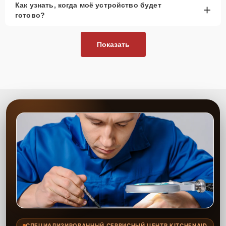
Как узнать, когда моё устройство будет
+
рассмотреть вариант с использованием
готово?
качественного аналога брендовой детали.
Так или иначе, при ремонте будут использованы исключительно
Показать
высококачественные запчасти, будь это 100% оригинал, или
надежные аналоги проверенных и зарекомендовавших себя
производителей.
Этапы ремонта
Для оперативного ремонта вашей техники нужно:
Позвонить по телефону горячей линии или
запросить обратный звонок через Форму заявки
для быстрого уточнения деталей.
Привезти устройство в ближайший центр или
передать аппарат курьеру службы доставки,
дождаться результатов диагностики и принять
решение.
Дождаться оповещения о готовности и забрать
устройство самостоятельно или воспользоваться
курьерской доставкой.
СПЕЦИАЛИЗИРОВАННЫЙ СЕРВИСНЫЙ ЦЕНТР KITCHENAID