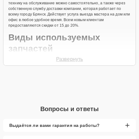
технику на обслуживание можно самостоятельно, а также через
собственную службу доставки компании, которая работает по
всему городу Брянск. Действует услуга выезда мастера на дом или
офис в любое удобное время. Всем новым клиентам
предоставляются скидки от 15 до 20%.
Виды используемых
запчастей
Развернуть
Для ремонта посудомоечной машины модели KDTM354ESS
предлагаются как оригинальные комплектующие бренда
KitchenAid, так и качественные аналоги фирменных деталей.
Выбор варианта запчастей или качества аналогичных
комплектующих всегда остается за клиентом.
Как определиться с выбором запчастей:
Если устройство свежей модели и есть планы на
Вопросы и ответы
активное использование устройства дольше
года, рекомендуется выбор оригинальных
запчастей.
+
Выдаётся ли вами гарантия на работы?
При наличии планов в скором времени заменить
устройство на более современное, лучше