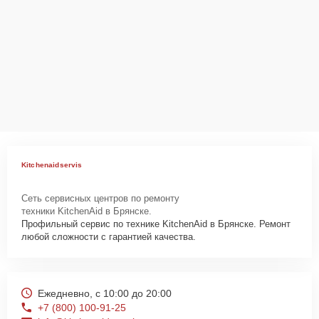
Ответственность за
технику
Сервисный центр Kitchenaid-Servis несет полную ответственность
за сохранность техники и безопасность личных данных на
ремонтируемых устройствах клиентов, в соответствии с
действующим законодательством Российской Федерации.
Как начать ремонт
Для запуска процесса ремонта посудомоечной машины KitchenAid
Kitchenaidservis
KDTM354ESS нужно просто оставить
Заявку на сайте
или
позвонить телефону горячей линии: +7 (800) 100-91-25. Наши
Сеть сервисных центров по ремонту
специалисты оперативно проконсультируют по всем необходимым
техники KitchenAid в Брянске.
вопросам, запишут на диагностику, подскажут с вариантами
Профильный сервис по технике KitchenAid в Брянске. Ремонт
курьерской доставки или оформят выезд мастера в удобное время
любой сложности с гарантией качества.
и место.
Ежедневно, с 10:00 до 20:00
+7 (800) 100-91-25