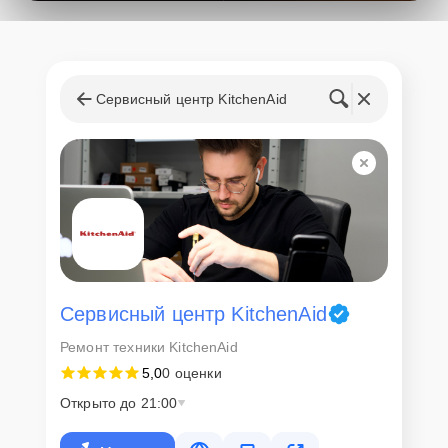
поступления запчастей, мастера приступают к ремонту сразу
после получения и диагностирования устройства.
Стоимость услуг и
запчастей
Сервисный центр KitchenAid
Для всех клиентов действуют демократичные и фиксированные
цены. Конечная стоимость работ обсуждается с клиентом и не в
коем случае не может измениться в процессе работ. Сервис не
навязывает клиентам дополнительные услуги и не
предусматривает скрытые платежи. Рассчитать предварительную
стоимость ремонта можно с помощью нашего
Калькулятора
.
Скорость диагностики и
ремонта
Сервисный центр KitchenAid
Ремонт техники KitchenAid
Наша компания ценит время клиентов и понимает важность
5,0
0 оценки
оперативного решения любых вопросов. В среднем, ремонт
занимает не более трех часов, поэтому в большинстве случаев
Открыто до 21:00
клиент сможет забрать свой гаджет в этот же день. При
необходимости предоставляется услуга экспресс-ремонта.