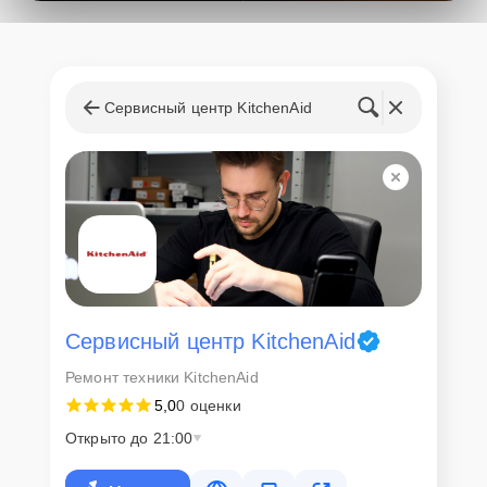
поступления запчастей, мастера приступают к ремонту сразу
после получения и диагностирования устройства.
Стоимость услуг и
запчастей
Сервисный центр KitchenAid
Для всех клиентов действуют демократичные и фиксированные
цены. Конечная стоимость работ обсуждается с клиентом и не в
коем случае не может измениться в процессе работ. Сервис не
навязывает клиентам дополнительные услуги и не
предусматривает скрытые платежи. Рассчитать предварительную
стоимость ремонта можно с помощью нашего
Калькулятора
.
Скорость диагностики и
ремонта
Сервисный центр KitchenAid
Ремонт техники KitchenAid
Наша компания ценит время клиентов и понимает важность
5,0
0 оценки
оперативного решения любых вопросов. В среднем, ремонт
занимает не более трех часов, поэтому в большинстве случаев
Открыто до 21:00
клиент сможет забрать свой гаджет в этот же день. При
необходимости предоставляется услуга экспресс-ремонта.