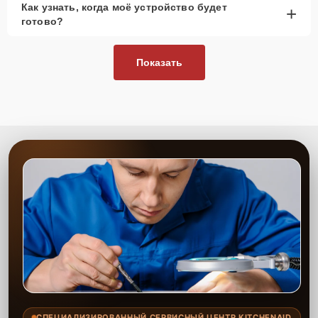
Как узнать, когда моё устройство будет
+
рассмотреть вариант с использованием
готово?
качественного аналога брендовой детали.
Так или иначе, при ремонте будут использованы исключительно
Показать
высококачественные запчасти, будь это 100% оригинал, или
надежные аналоги проверенных и зарекомендовавших себя
производителей.
Этапы ремонта
Для оперативного ремонта вашей техники нужно:
Позвонить по телефону горячей линии или
запросить обратный звонок через Форму заявки
для быстрого уточнения деталей.
Привезти устройство в ближайший центр или
передать аппарат курьеру службы доставки,
дождаться результатов диагностики и принять
решение.
Дождаться оповещения о готовности и забрать
устройство самостоятельно или воспользоваться
курьерской доставкой.
СПЕЦИАЛИЗИРОВАННЫЙ СЕРВИСНЫЙ ЦЕНТР KITCHENAID