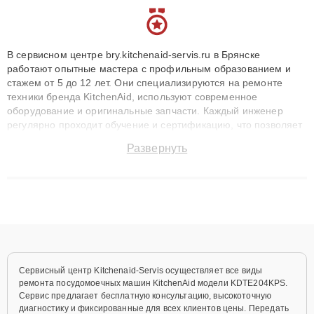
В сервисном центре bry.kitchenaid-servis.ru в Брянске
работают опытные мастера с профильным образованием и
стажем от 5 до 12 лет. Они специализируются на ремонте
техники бренда KitchenAid, используют современное
оборудование и оригинальные запчасти. Каждый инженер
регулярно проходит обучение и сертификацию, что позволяет
быстро и точноdiagnostikировать поломки и восстанавливать
Развернуть
технику с сохранением гарантии до 3 лет. Наши мастера
решают сложные случаи: от замены матриц и материнских
плат до ремонта после залития и восстановления данных.
Благодаря высокой квалификации и ответственному подходу
клиенты получают быстрый, качественный ремонт и понятные
объяснения по результатам диагностики.
Сервисный центр Kitchenaid-Servis осуществляет все виды
ремонта посудомоечных машин KitchenAid модели KDTE204KPS.
Сервис предлагает бесплатную консультацию, высокоточную
диагностику и фиксированные для всех клиентов цены. Передать