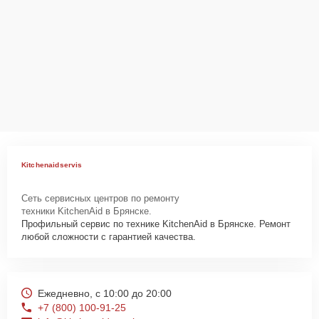
Ответственность за
технику
Сервисный центр Kitchenaid-Servis несет полную ответственность
за сохранность техники и безопасность личных данных на
ремонтируемых устройствах клиентов, в соответствии с
действующим законодательством Российской Федерации.
Как начать ремонт
Для запуска процесса ремонта посудомоечной машины KitchenAid
Kitchenaidservis
KDTE204KPS нужно просто оставить
Заявку на сайте
или
позвонить телефону горячей линии: +7 (800) 100-91-25. Наши
Сеть сервисных центров по ремонту
специалисты оперативно проконсультируют по всем необходимым
техники KitchenAid в Брянске.
вопросам, запишут на диагностику, подскажут с вариантами
Профильный сервис по технике KitchenAid в Брянске. Ремонт
курьерской доставки или оформят выезд мастера в удобное время
любой сложности с гарантией качества.
и место.
Ежедневно, с 10:00 до 20:00
+7 (800) 100-91-25