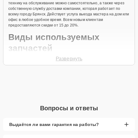
технику на обслуживание можно самостоятельно, а также через
собственную службу доставки компании, которая работает по
всему городу Брянск. Действует услуга выезда мастера на дом или
офис в любое удобное время. Всем новым клиентам
предоставляются скидки от 15 до 20%.
Виды используемых
запчастей
Развернуть
Для ремонта посудомоечной машины модели KDTE204KPS
предлагаются как оригинальные комплектующие бренда
KitchenAid, так и качественные аналоги фирменных деталей.
Выбор варианта запчастей или качества аналогичных
комплектующих всегда остается за клиентом.
Как определиться с выбором запчастей:
Если устройство свежей модели и есть планы на
Вопросы и ответы
активное использование устройства дольше
года, рекомендуется выбор оригинальных
запчастей.
+
Выдаётся ли вами гарантия на работы?
При наличии планов в скором времени заменить
устройство на более современное, лучше