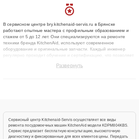
В сервисном центре bry.kitchenaid-servis.ru в Брянске
работают опытные мастера с профильным образованием и
стажем от 5 до 12 лет. Они специализируются на ремонте
техники бренда KitchenAid, используют современное
оборудование и оригинальные запчасти. Каждый инженер
регулярно проходит обучение и сертификацию, что позволяет
быстро и точноdiagnostikировать поломки и восстанавливать
Развернуть
технику с сохранением гарантии до 3 лет. Наши мастера
решают сложные случаи: от замены матриц и материнских
плат до ремонта после залития и восстановления данных.
Благодаря высокой квалификации и ответственному подходу
клиенты получают быстрый, качественный ремонт и понятные
объяснения по результатам диагностики.
Сервисный центр Kitchenaid-Servis осуществляет все виды
ремонта посудомоечных машин KitchenAid модели KDPM804KBS.
Сервис предлагает бесплатную консультацию, высокоточную
диагностику и фиксированные для всех клиентов цены. Передать