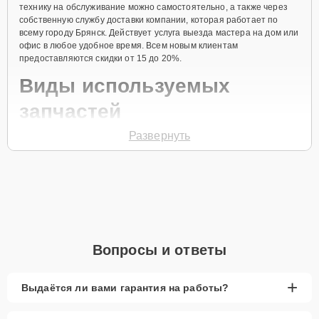
технику на обслуживание можно самостоятельно, а также через
собственную службу доставки компании, которая работает по
всему городу Брянск. Действует услуга выезда мастера на дом или
офис в любое удобное время. Всем новым клиентам
предоставляются скидки от 15 до 20%.
Виды используемых
запчастей
Развернуть
Для ремонта посудомоечной машины модели KDPM804KBS
предлагаются как оригинальные комплектующие бренда
KitchenAid, так и качественные аналоги фирменных деталей.
Выбор варианта запчастей или качества аналогичных
комплектующих всегда остается за клиентом.
Как определиться с выбором запчастей:
Если устройство свежей модели и есть планы на
Вопросы и ответы
активное использование устройства дольше
года, рекомендуется выбор оригинальных
запчастей.
+
Выдаётся ли вами гарантия на работы?
При наличии планов в скором времени заменить
устройство на более современное, лучше