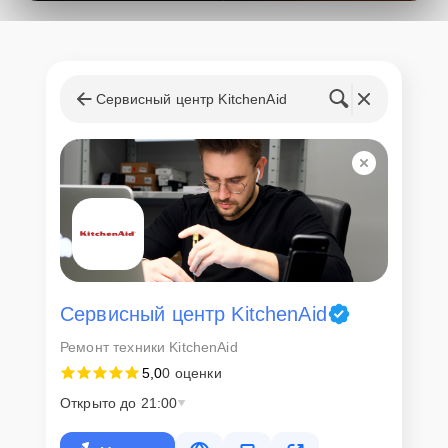
поступления запчастей, мастера приступают к ремонту сразу
после получения и диагностирования устройства.
Стоимость услуг и
запчастей
Сервисный центр KitchenAid
Для всех клиентов действуют демократичные и фиксированные
цены. Конечная стоимость работ обсуждается с клиентом и не в
коем случае не может измениться в процессе работ. Сервис не
навязывает клиентам дополнительные услуги и не
предусматривает скрытые платежи. Рассчитать предварительную
стоимость ремонта можно с помощью нашего
Калькулятора
.
Скорость диагностики и
ремонта
Сервисный центр KitchenAid
Ремонт техники KitchenAid
Наша компания ценит время клиентов и понимает важность
5,0
0 оценки
оперативного решения любых вопросов. В среднем, ремонт
занимает не более трех часов, поэтому в большинстве случаев
Открыто до 21:00
клиент сможет забрать свой гаджет в этот же день. При
необходимости предоставляется услуга экспресс-ремонта.