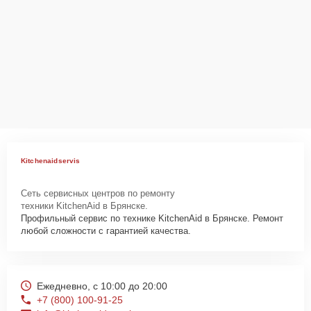
Ответственность за
технику
Сервисный центр Kitchenaid-Servis несет полную ответственность
за сохранность техники и безопасность личных данных на
ремонтируемых устройствах клиентов, в соответствии с
действующим законодательством Российской Федерации.
Как начать ремонт
Для запуска процесса ремонта посудомоечной машины KitchenAid
Kitchenaidservis
KDPM804KBS нужно просто оставить
Заявку на сайте
или
позвонить телефону горячей линии: +7 (800) 100-91-25. Наши
Сеть сервисных центров по ремонту
специалисты оперативно проконсультируют по всем необходимым
техники KitchenAid в Брянске.
вопросам, запишут на диагностику, подскажут с вариантами
Профильный сервис по технике KitchenAid в Брянске. Ремонт
курьерской доставки или оформят выезд мастера в удобное время
любой сложности с гарантией качества.
и место.
Ежедневно, с 10:00 до 20:00
+7 (800) 100-91-25