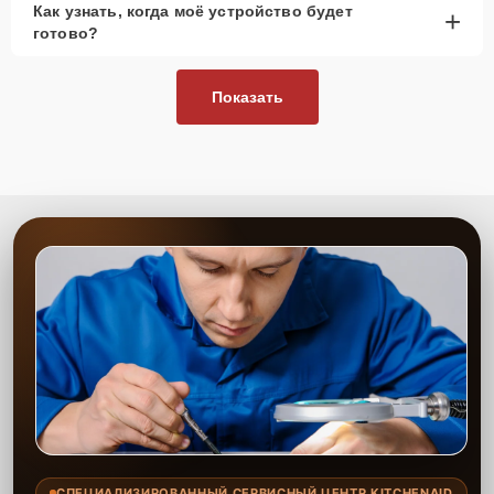
Как узнать, когда моё устройство будет
+
рассмотреть вариант с использованием
готово?
качественного аналога брендовой детали.
Так или иначе, при ремонте будут использованы исключительно
Показать
высококачественные запчасти, будь это 100% оригинал, или
надежные аналоги проверенных и зарекомендовавших себя
производителей.
Этапы ремонта
Для оперативного ремонта вашей техники нужно:
Позвонить по телефону горячей линии или
запросить обратный звонок через Форму заявки
для быстрого уточнения деталей.
Привезти устройство в ближайший центр или
передать аппарат курьеру службы доставки,
дождаться результатов диагностики и принять
решение.
Дождаться оповещения о готовности и забрать
устройство самостоятельно или воспользоваться
курьерской доставкой.
СПЕЦИАЛИЗИРОВАННЫЙ СЕРВИСНЫЙ ЦЕНТР KITCHENAID