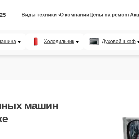
-25
Виды техники
О компании
Цены на ремонт
Ак
машина
Холодильник
Духовой шкаф
чных машин
ке