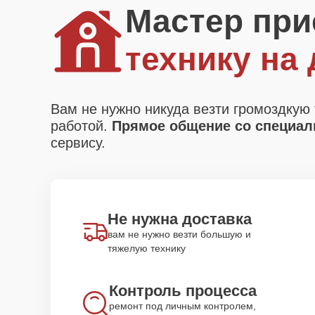
Мастер при
технику на
Вам не нужно никуда везти громоздкую 
работой.
Прямое общение со специали
сервису.
Не нужна доставка
вам не нужно везти большую и
тяжелую технику
Контроль процесса
ремонт под личным контролем,