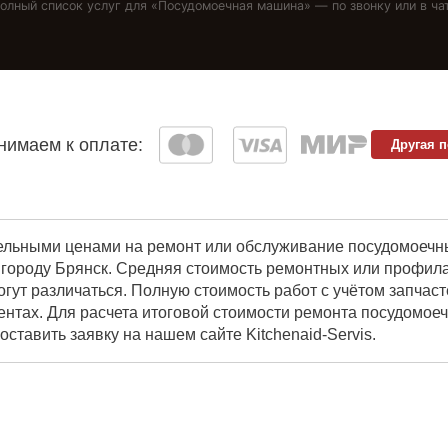
олный список услуг для «
Посудомоечная машина
» — по звонку или в ча
имаем к оплате:
Другая 
ельными ценами на ремонт или обслуживание посудомоечны
городу Брянск. Средняя стоимость ремонтных или профилак
гут различаться. Полную стоимость работ с учётом запчас
ентах. Для расчета итоговой стоимости ремонта посудомое
оставить заявку на нашем сайте Kitchenaid-Servis.