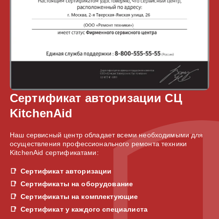
Сертификат авторизации СЦ
KitchenAid
Наш сервисный центр обладает всеми необходимыми для
осуществления профессионального ремонта техники
KitchenAid сертификатами:
Сертификат авторизации
Сертификаты на оборудование
Сертификаты на комплектующие
Сертификат у каждого специалиста