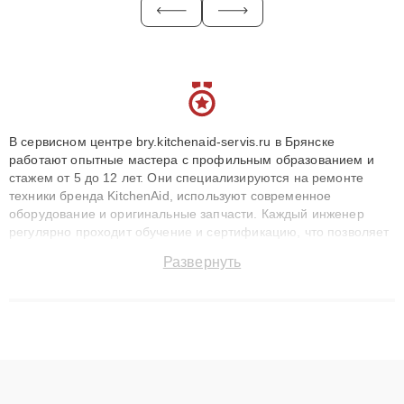
В сервисном центре bry.kitchenaid-servis.ru в Брянске
работают опытные мастера с профильным образованием и
стажем от 5 до 12 лет. Они специализируются на ремонте
техники бренда KitchenAid, используют современное
оборудование и оригинальные запчасти. Каждый инженер
регулярно проходит обучение и сертификацию, что позволяет
быстро и точноdiagnostikировать поломки и восстанавливать
Развернуть
технику с сохранением гарантии до 3 лет. Наши мастера
решают сложные случаи: от замены матриц и материнских
плат до ремонта после залития и восстановления данных.
Благодаря высокой квалификации и ответственному подходу
клиенты получают быстрый, качественный ремонт и понятные
объяснения по результатам диагностики.