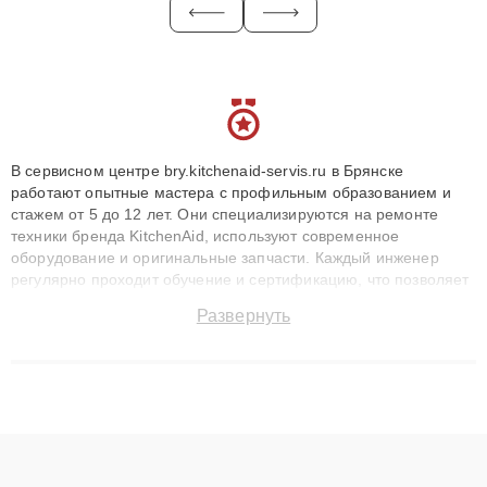
В сервисном центре bry.kitchenaid-servis.ru в Брянске
работают опытные мастера с профильным образованием и
стажем от 5 до 12 лет. Они специализируются на ремонте
техники бренда KitchenAid, используют современное
оборудование и оригинальные запчасти. Каждый инженер
регулярно проходит обучение и сертификацию, что позволяет
быстро и точноdiagnostikировать поломки и восстанавливать
Развернуть
технику с сохранением гарантии до 3 лет. Наши мастера
решают сложные случаи: от замены матриц и материнских
плат до ремонта после залития и восстановления данных.
Благодаря высокой квалификации и ответственному подходу
клиенты получают быстрый, качественный ремонт и понятные
объяснения по результатам диагностики.