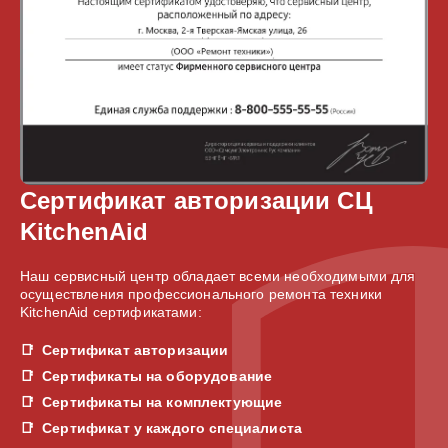
Сертификат авторизации СЦ
KitchenAid
Наш сервисный центр обладает всеми необходимыми для
осуществления профессионального ремонта техники
KitchenAid сертификатами:
Сертификат авторизации
Сертификаты на оборудование
Сертификаты на комплектующие
Сертификат у каждого специалиста