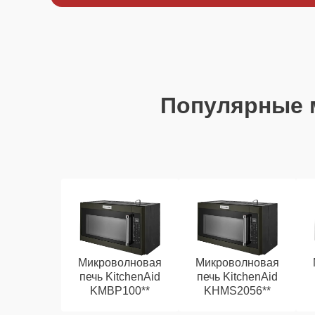
Популярные
Микроволновая
Микроволновая
печь KitchenAid
печь KitchenAid
KMBP100**
KHMS2056**