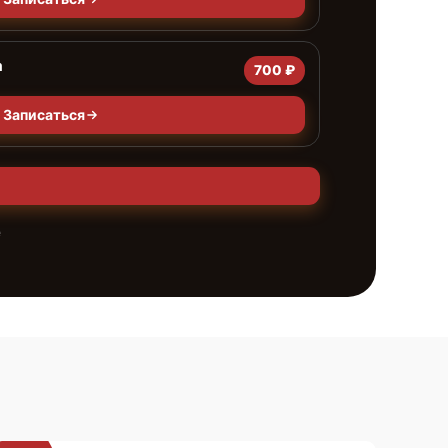
а
700 ₽
Записаться
е