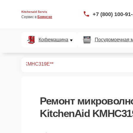
Kitchenaid Servis
+7 (800) 100-91
Сервис в 
Брянске
Кофемашина
Посудомоечная 
вых печей
KMHC319E**
Ремонт
микроволн
KitchenAid KMHC31