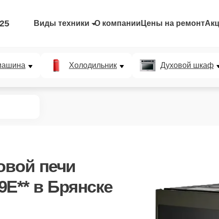
-25
Виды техники
О компании
Цены на ремонт
Ак
машина
Холодильник
Духовой шкаф
овой печи
9E**
в Брянске