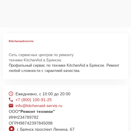
Сервисный центр Kitchenaid-Servis несет полную ответственность
за сохранность техники и безопасность личных данных на
ремонтируемых устройствах клиентов, в соответствии с
действующим законодательством Российской Федерации.
Как начать ремонт
Для запуска процесса ремонта микроволновой печи KitchenAid
Kitchenaidservis
KMBP100** нужно просто оставить
Заявку на сайте
или позвонить
телефону горячей линии: +7 (800) 100-91-25. Наши специалисты
Сеть сервисных центров по ремонту
оперативно проконсультируют по всем необходимым вопросам,
техники KitchenAid в Брянске.
запишут на диагностику, подскажут с вариантами курьерской
Профильный сервис по технике KitchenAid в Брянске. Ремонт
доставки или оформят выезд мастера в удобное время и место.
любой сложности с гарантией качества.
Ежедневно, с 10:00 до 20:00
+7 (800) 100-91-25
info@kitchenaid-servis.ru
ООО
“Ремонт техники”
ИНН
234789782
ОГРН
98742397845098
г. Брянск проспект Ленина, 67