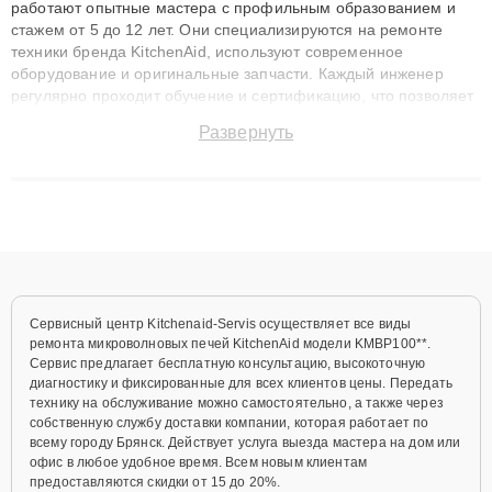
работают опытные мастера с профильным образованием и
стажем от 5 до 12 лет. Они специализируются на ремонте
техники бренда KitchenAid, используют современное
оборудование и оригинальные запчасти. Каждый инженер
регулярно проходит обучение и сертификацию, что позволяет
быстро и точноdiagnostikировать поломки и восстанавливать
Развернуть
технику с сохранением гарантии до 3 лет. Наши мастера
решают сложные случаи: от замены матриц и материнских
плат до ремонта после залития и восстановления данных.
Благодаря высокой квалификации и ответственному подходу
клиенты получают быстрый, качественный ремонт и понятные
объяснения по результатам диагностики.
Сервисный центр Kitchenaid-Servis осуществляет все виды
ремонта микроволновых печей KitchenAid модели KMBP100**.
Сервис предлагает бесплатную консультацию, высокоточную
диагностику и фиксированные для всех клиентов цены. Передать
технику на обслуживание можно самостоятельно, а также через
собственную службу доставки компании, которая работает по
всему городу Брянск. Действует услуга выезда мастера на дом или
офис в любое удобное время. Всем новым клиентам
предоставляются скидки от 15 до 20%.