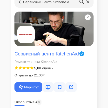
запчастей
Сервисный центр KitchenAid
Для всех клиентов действуют демократичные и фиксированные
цены. Конечная стоимость работ обсуждается с клиентом и не в
коем случае не может измениться в процессе работ. Сервис не
навязывает клиентам дополнительные услуги и не
предусматривает скрытые платежи. Рассчитать предварительную
стоимость ремонта можно с помощью нашего
Калькулятора
.
Скорость диагностики и
ремонта
Сервисный центр KitchenAid
Ремонт техники KitchenAid
Наша компания ценит время клиентов и понимает важность
5,0
0 оценки
оперативного решения любых вопросов. В среднем, ремонт
занимает не более трех часов, поэтому в большинстве случаев
Открыто до 21:00
клиент сможет забрать свой гаджет в этот же день. При
необходимости предоставляется услуга экспресс-ремонта.
Маршрут
Внимание! Устройство отправляется на ремонт только после
согласования вариантов запчастей и стоимости ремонта с
клиентом. Стоимость ремонта фиксируется и не может быть
изменена в процессе или после завершения работ.
Обзор
Отзывы
0