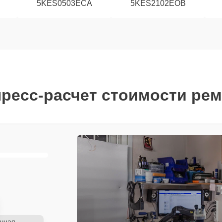
5KES0503ECA
5KES2102EOB
ресс-расчет стоимости ре
чная