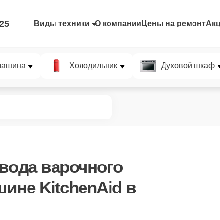
-25
Виды техники
О компании
Цены на ремонт
Ак
машина
Холодильник
Духовой шкаф
вода варочного
ине KitchenAid в