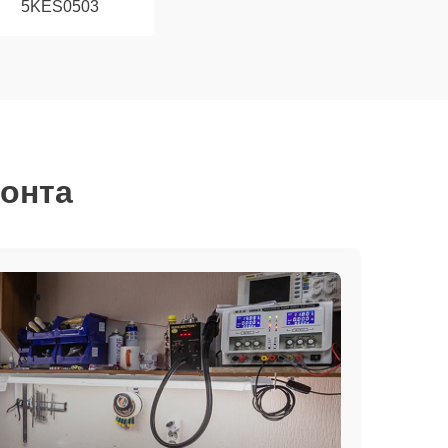
5KES0503
монта