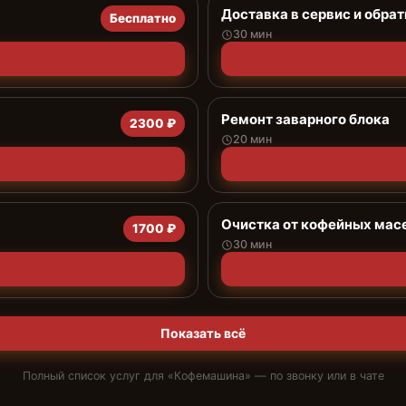
Доставка в сервис и обрат
Бесплатно
30 мин
Ремонт заварного блока
2300 ₽
20 мин
Очистка от кофейных мас
1700 ₽
30 мин
Показать всё
Полный список услуг для «
Кофемашина
» — по звонку или в чате