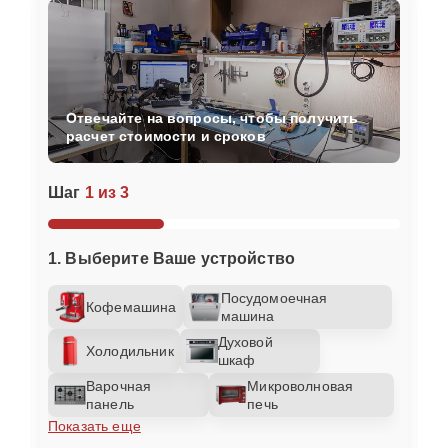
Отвечайте на вопросы, чтобы получить
расчет стоимости и сроков
Шаг
1 из 3
1. Выберите Ваше устройство
Посудомоечная
Кофемашина
машина
Духовой
Холодильник
шкаф
Варочная
Микроволновая
панель
печь
Показать еще