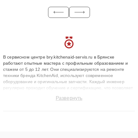
В сервисном центре bry.kitchenaid-servis.ru в Брянске
работают опытные мастера с профильным образованием и
стажем от 5 до 12 лет. Они специализируются на ремонте
техники бренда KitchenAid, используют современное
оборудование и оригинальные запчасти. Каждый инженер
регулярно проходит обучение и сертификацию, что позволяет
быстро и точноdiagnostikировать поломки и восстанавливать
Развернуть
технику с сохранением гарантии до 3 лет. Наши мастера
решают сложные случаи: от замены матриц и материнских
плат до ремонта после залития и восстановления данных.
Благодаря высокой квалификации и ответственному подходу
клиенты получают быстрый, качественный ремонт и понятные
объяснения по результатам диагностики.