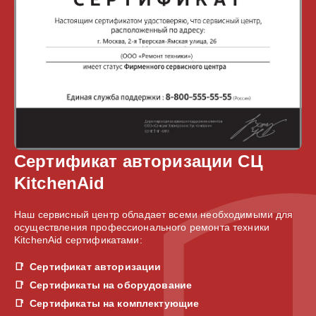
Сертификат авторизации СЦ
KitchenAid
Наш сервисный центр обладает всеми необходимыми для
осуществления профессионального ремонта техники
KitchenAid сертификатами:
Сертификат авторизации
Сертификаты на оборудование
Сертификаты на комплектующие