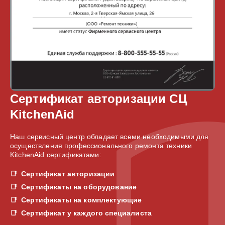
Сертификат авторизации СЦ
KitchenAid
Наш сервисный центр обладает всеми необходимыми для
осуществления профессионального ремонта техники
KitchenAid сертификатами:
Сертификат авторизации
Сертификаты на оборудование
Сертификаты на комплектующие
Сертификат у каждого специалиста