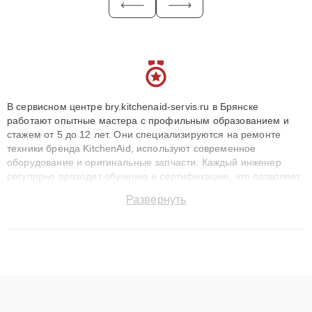
В сервисном центре bry.kitchenaid-servis.ru в Брянске
работают опытные мастера с профильным образованием и
стажем от 5 до 12 лет. Они специализируются на ремонте
техники бренда KitchenAid, используют современное
оборудование и оригинальные запчасти. Каждый инженер
регулярно проходит обучение и сертификацию, что позволяет
быстро и точноdiagnostikировать поломки и восстанавливать
Развернуть
технику с сохранением гарантии до 3 лет. Наши мастера
решают сложные случаи: от замены матриц и материнских
плат до ремонта после залития и восстановления данных.
Благодаря высокой квалификации и ответственному подходу
клиенты получают быстрый, качественный ремонт и понятные
объяснения по результатам диагностики.