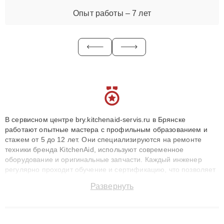
Опыт работы – 7 лет
В сервисном центре bry.kitchenaid-servis.ru в Брянске
работают опытные мастера с профильным образованием и
стажем от 5 до 12 лет. Они специализируются на ремонте
техники бренда KitchenAid, используют современное
оборудование и оригинальные запчасти. Каждый инженер
регулярно проходит обучение и сертификацию, что позволяет
быстро и точноdiagnostikировать поломки и восстанавливать
Развернуть
технику с сохранением гарантии до 3 лет. Наши мастера
решают сложные случаи: от замены матриц и материнских
плат до ремонта после залития и восстановления данных.
Благодаря высокой квалификации и ответственному подходу