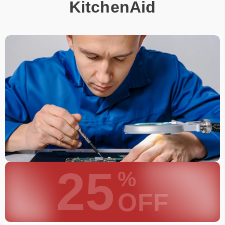
KitchenAid
25
%
OFF