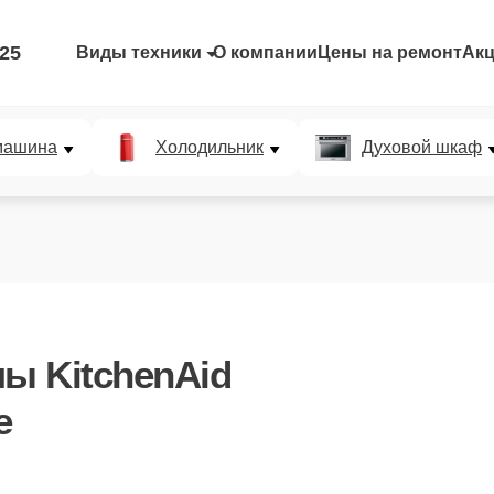
-25
Виды техники
О компании
Цены на ремонт
Ак
машина
Холодильник
Духовой шкаф
ы KitchenAid
е