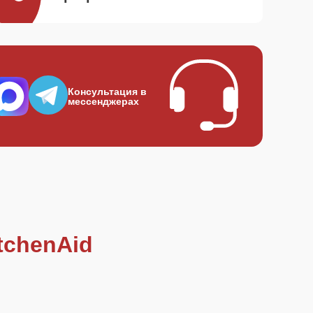
Консультация в
мессенджерах
tchenAid