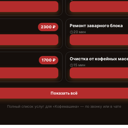
Ремонт заварного блока
2300 ₽
20 мин
Очистка от кофейных мас
1700 ₽
15 мин
Показать всё
Полный список услуг для «
Кофемашина
» — по звонку или в чате