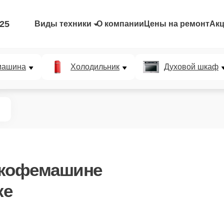
-25
Виды техники
О компании
Цены на ремонт
Ак
машина
Холодильник
Духовой шкаф
 кофемашине
ке