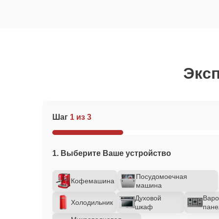
Эксп
Шаг
1 из 3
1. Выберите Ваше устройство
Посудомоечная
Кофемашина
машина
Духовой
Варо
Холодильник
шкаф
пане