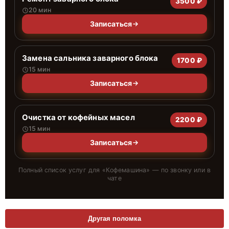
3500 ₽
20 мин
Записаться
Замена сальника заварного блока
1700 ₽
15 мин
Записаться
Очистка от кофейных масел
2200 ₽
15 мин
Записаться
Полный список услуг для «
Кофемашина
» — по звонку или в
чате
Другая поломка