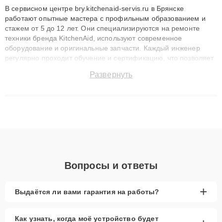
В сервисном центре bry.kitchenaid-servis.ru в Брянске
работают опытные мастера с профильным образованием и
стажем от 5 до 12 лет. Они специализируются на ремонте
техники бренда KitchenAid, используют современное
оборудование и оригинальные запчасти. Каждый инженер
регулярно проходит обучение и сертификацию, что позволяет
быстро и точноdiagnostikировать поломки и восстанавливать
Развернуть
технику с сохранением гарантии до 3 лет. Наши мастера
решают сложные случаи: от замены матриц и материнских
плат до ремонта после залития и восстановления данных.
Благодаря высокой квалификации и ответственному подходу
клиенты получают быстрый, качественный ремонт и понятные
объяснения по результатам диагностики.
Вопросы и ответы
+
Выдаётся ли вами гарантия на работы?
Как узнать, когда моё устройство будет