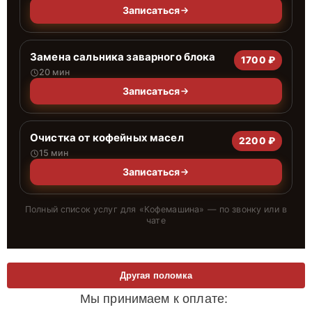
Записаться
Замена сальника заварного блока
1700 ₽
20 мин
Записаться
Очистка от кофейных масел
2200 ₽
15 мин
Записаться
Полный список услуг для «
Кофемашина
» — по звонку или в
чате
Другая поломка
Мы принимаем к оплате: