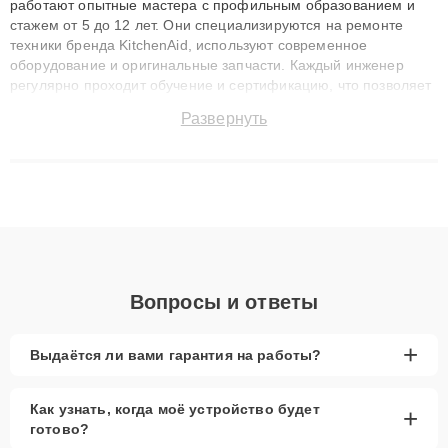
работают опытные мастера с профильным образованием и
стажем от 5 до 12 лет. Они специализируются на ремонте
техники бренда KitchenAid, используют современное
оборудование и оригинальные запчасти. Каждый инженер
регулярно проходит обучение и сертификацию, что позволяет
быстро и точноdiagnostikировать поломки и восстанавливать
Развернуть
технику с сохранением гарантии до 3 лет. Наши мастера
решают сложные случаи: от замены матриц и материнских
плат до ремонта после залития и восстановления данных.
Благодаря высокой квалификации и ответственному подходу
клиенты получают быстрый, качественный ремонт и понятные
объяснения по результатам диагностики.
Вопросы и ответы
+
Выдаётся ли вами гарантия на работы?
Как узнать, когда моё устройство будет
+
готово?