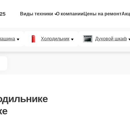
-25
Виды техники
О компании
Цены на ремонт
Ак
машина
Холодильник
Духовой шкаф
одильнике
ке