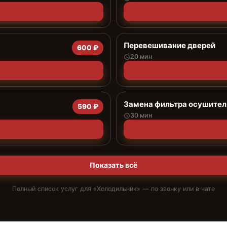
Перевешивание дверей
600 ₽
20 мин
Замена фильтра осушител
590 ₽
30 мин
Показать всё
Полный список услуг для «
Холодильник
» — по звонку или в чате