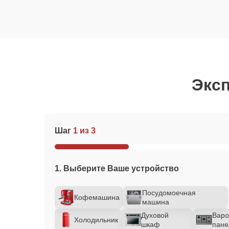
Эксп
Шаг
1 из 3
1. Выберите Ваше устройство
Посудомоечная
Кофемашина
машина
Духовой
Варо
Холодильник
шкаф
пане