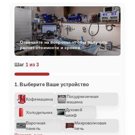
Отвечайте на вопросы, чтобы получить
расчет стоимости и сроков
Шаг
1 из 3
1. Выберите Ваше устройство
Посудомоечная
Кофемашина
машина
Духовой
Холодильник
шкаф
Варочная
Микроволновая
панель
печь
Показать еще