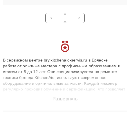
В сервисном центре bry.kitchenaid-servis.ru в Брянске
работают опытные мастера с профильным образованием и
стажем от 5 до 12 лет. Они специализируются на ремонте
техники бренда KitchenAid, используют современное
оборудование и оригинальные запчасти. Каждый инженер
регулярно проходит обучение и сертификацию, что позволяет
быстро и точноdiagnostikировать поломки и восстанавливать
Развернуть
технику с сохранением гарантии до 3 лет. Наши мастера
решают сложные случаи: от замены матриц и материнских
плат до ремонта после залития и восстановления данных.
Благодаря высокой квалификации и ответственному подходу
клиенты получают быстрый, качественный ремонт и понятные
объяснения по результатам диагностики.