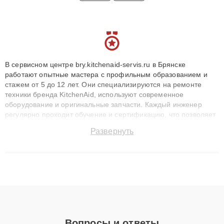
В сервисном центре bry.kitchenaid-servis.ru в Брянске
работают опытные мастера с профильным образованием и
стажем от 5 до 12 лет. Они специализируются на ремонте
техники бренда KitchenAid, используют современное
оборудование и оригинальные запчасти. Каждый инженер
регулярно проходит обучение и сертификацию, что позволяет
быстро и точноdiagnostikировать поломки и восстанавливать
Развернуть
технику с сохранением гарантии до 3 лет. Наши мастера
решают сложные случаи: от замены матриц и материнских
плат до ремонта после залития и восстановления данных.
Благодаря высокой квалификации и ответственному подходу
клиенты получают быстрый, качественный ремонт и понятные
объяснения по результатам диагностики.
Вопросы и ответы