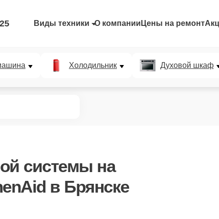
-25
Виды техники
О компании
Цены на ремонт
Ак
машина
Холодильник
Духовой шкаф
ной системы
на
henAid в Брянске