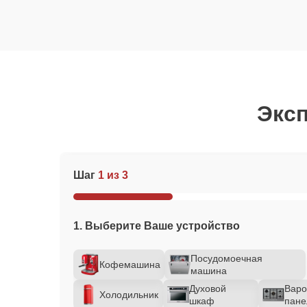
Эксп
Шаг
1 из 3
1. Выберите Ваше устройство
Посудомоечная
Кофемашина
машина
Духовой
Варо
Холодильник
шкаф
пане