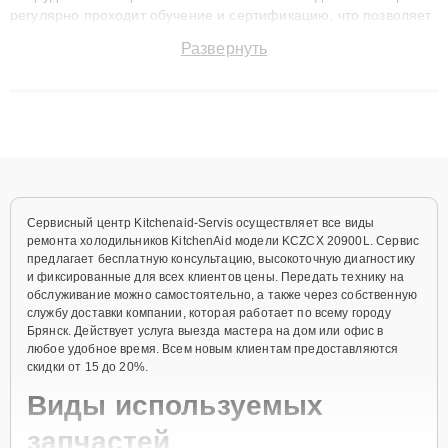
регулярно проходит обучение и сертификацию, что позволяет
быстро и точноdiagnostikировать поломки и восстанавливать
Развернуть
технику с сохранением гарантии до 3 лет. Наши мастера
решают сложные случаи: от замены матриц и материнских
плат до ремонта после залития и восстановления данных.
Благодаря высокой квалификации и ответственному подходу
клиенты получают быстрый, качественный ремонт и понятные
объяснения по результатам диагностики.
Сервисный центр Kitchenaid-Servis осуществляет все виды
ремонта холодильников KitchenAid модели KCZCX 20900L. Сервис
предлагает бесплатную консультацию, высокоточную диагностику
и фиксированные для всех клиентов цены. Передать технику на
обслуживание можно самостоятельно, а также через собственную
службу доставки компании, которая работает по всему городу
Брянск. Действует услуга выезда мастера на дом или офис в
любое удобное время. Всем новым клиентам предоставляются
скидки от 15 до 20%.
Виды используемых
запчастей