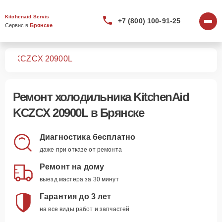
Kitchenaid Servis
+7 (800) 100-91-25
Сервис в 
Брянске
ков
KCZCX 20900L
Ремонт
холодильника KitchenAid
KCZCX 20900L
в Брянске
Диагностика бесплатно
даже при отказе от ремонта
Ремонт на дому
выезд мастера за 30 минут
Гарантия до 3 лет
на все виды работ и запчастей