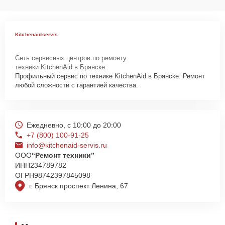
Как начать ремонт
Для запуска процесса ремонта холодильника KitchenAid KCZCX
Kitchenaidservis
20900L нужно просто оставить
Заявку на сайте
или позвонить
телефону горячей линии: +7 (800) 100-91-25. Наши специалисты
Сеть сервисных центров по ремонту
оперативно проконсультируют по всем необходимым вопросам,
техники KitchenAid в Брянске.
запишут на диагностику, подскажут с вариантами курьерской
Профильный сервис по технике KitchenAid в Брянске. Ремонт
доставки или оформят выезд мастера в удобное время и место.
любой сложности с гарантией качества.
Ежедневно, с 10:00 до 20:00
+7 (800) 100-91-25
info@kitchenaid-servis.ru
ООО
“Ремонт техники”
ИНН
234789782
ОГРН
98742397845098
г. Брянск проспект Ленина, 67