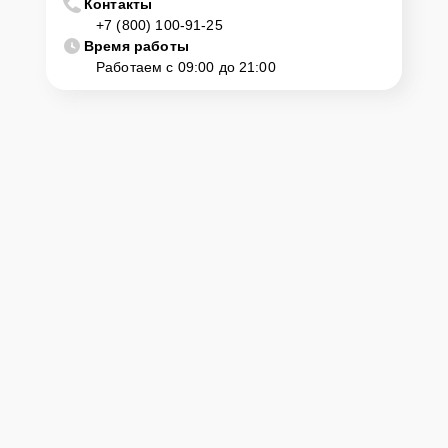
Контакты
Если у клиента нет времени или возможности для перемещения
+7 (800) 100-91-25
крупногабаритной техники, он может заказать курьерскую
Время работы
доставку или услугу выезда мастера. Специалист приедет в
Работаем с 09:00 до 21:00
удобное место и время, проведет тщательную диагностику и при
наличии оборудования осуществит оперативный ремонт.
Как приехать в сервисный
центр
Клиент может самостоятельно привезти устройство на
диагностику и ремонт. Для этого нужно позвонить по телефону
горячей линии или оставить заявку, согласовать удобное время и
подъехать по адресу: г. Брянск, проспект Ленина, 67.
Ответственность за
технику
Сервисный центр Kitchenaid-Servis несет полную ответственность
за сохранность техники и безопасность личных данных на
ремонтируемых устройствах клиентов, в соответствии с
действующим законодательством Российской Федерации.