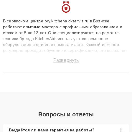
В сервисном центре bry.kitchenaid-servis.ru в Брянске
работают опытные мастера с профильным образованием и
стажем от 5 до 12 лет. Они специализируются на ремонте
техники бренда KitchenAid, используют современное
оборудование и оригинальные запчасти. Каждый инженер
регулярно проходит обучение и сертификацию, что позволяет
быстро и точноdiagnostikировать поломки и восстанавливать
Развернуть
технику с сохранением гарантии до 3 лет. Наши мастера
решают сложные случаи: от замены матриц и материнских
плат до ремонта после залития и восстановления данных.
Благодаря высокой квалификации и ответственному подходу
клиенты получают быстрый, качественный ремонт и понятные
объяснения по результатам диагностики.
Вопросы и ответы
+
Выдаётся ли вами гарантия на работы?