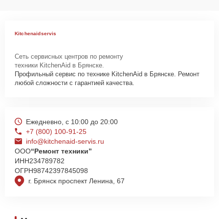
Как начать ремонт
Для запуска процесса ремонта холодильника KitchenAid KCBWX
Kitchenaidservis
70600L нужно просто оставить
Заявку на сайте
или позвонить
телефону горячей линии: +7 (800) 100-91-25. Наши специалисты
Сеть сервисных центров по ремонту
оперативно проконсультируют по всем необходимым вопросам,
техники KitchenAid в Брянске.
запишут на диагностику, подскажут с вариантами курьерской
Профильный сервис по технике KitchenAid в Брянске. Ремонт
доставки или оформят выезд мастера в удобное время и место.
любой сложности с гарантией качества.
Ежедневно, с 10:00 до 20:00
+7 (800) 100-91-25
info@kitchenaid-servis.ru
ООО
“Ремонт техники”
ИНН
234789782
ОГРН
98742397845098
г. Брянск проспект Ленина, 67