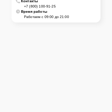
Контакты
Если у клиента нет времени или возможности для перемещения
+7 (800) 100-91-25
крупногабаритной техники, он может заказать курьерскую
Время работы
доставку или услугу выезда мастера. Специалист приедет в
Работаем с 09:00 до 21:00
удобное место и время, проведет тщательную диагностику и при
наличии оборудования осуществит оперативный ремонт.
Как приехать в сервисный
центр
Клиент может самостоятельно привезти устройство на
диагностику и ремонт. Для этого нужно позвонить по телефону
горячей линии или оставить заявку, согласовать удобное время и
подъехать по адресу: г. Брянск, проспект Ленина, 67.
Ответственность за
технику
Сервисный центр Kitchenaid-Servis несет полную ответственность
за сохранность техники и безопасность личных данных на
ремонтируемых устройствах клиентов, в соответствии с
действующим законодательством Российской Федерации.