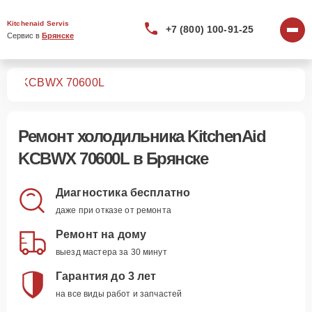
Kitchenaid Servis
+7 (800) 100-91-25
Сервис в 
Брянске
ков
KCBWX 70600L
Ремонт
холодильника KitchenAid
KCBWX 70600L
в Брянске
Диагностика бесплатно
даже при отказе от ремонта
Ремонт на дому
выезд мастера за 30 минут
Гарантия до 3 лет
на все виды работ и запчастей