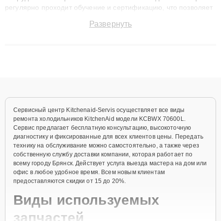
регулярно проходит обучение и сертификацию, что позволяет
быстро и точноdiagnostikировать поломки и восстанавливать
Развернуть
технику с сохранением гарантии до 3 лет. Наши мастера
решают сложные случаи: от замены матриц и материнских
плат до ремонта после залития и восстановления данных.
Благодаря высокой квалификации и ответственному подходу
клиенты получают быстрый, качественный ремонт и понятные
объяснения по результатам диагностики.
Сервисный центр Kitchenaid-Servis осуществляет все виды
ремонта холодильников KitchenAid модели KCBWX 70600L.
Сервис предлагает бесплатную консультацию, высокоточную
диагностику и фиксированные для всех клиентов цены. Передать
технику на обслуживание можно самостоятельно, а также через
собственную службу доставки компании, которая работает по
всему городу Брянск. Действует услуга выезда мастера на дом или
офис в любое удобное время. Всем новым клиентам
предоставляются скидки от 15 до 20%.
Виды используемых
запчастей