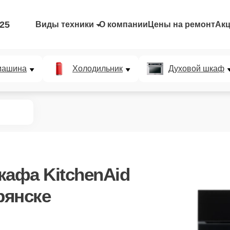
-25
Виды техники
О компании
Цены на ремонт
Ак
машина
Холодильник
Духовой шкаф
кафа KitchenAid
рянске