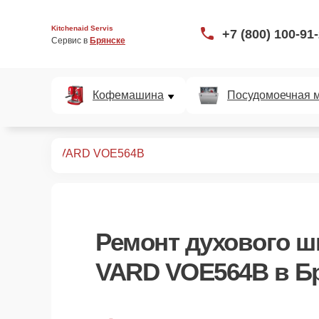
Kitchenaid Servis
+7 (800) 100-91
Сервис в 
Брянске
Кофемашина
Посудомоечная 
ых шкафов
VARD VOE564B
Ремонт
духового ш
VARD VOE564B
в Б