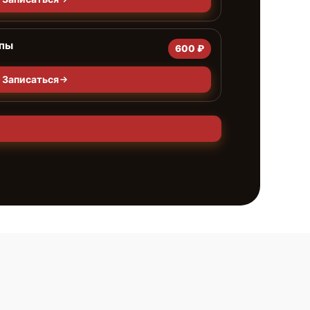
мпы
600 ₽
Записаться