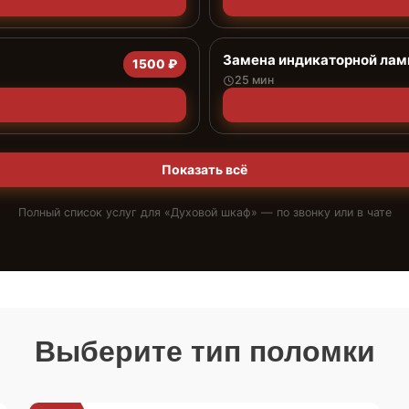
Замена индикаторной ла
1500 ₽
25 мин
Показать всё
Полный список услуг для «
Духовой шкаф
» — по звонку или в чате
Выберите тип поломки