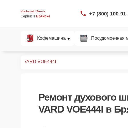
Kitchenaid Servis
+7 (800) 100-91
Сервис в 
Брянске
Кофемашина
Посудомоечная 
ых шкафов
VARD VOE444I
Ремонт
духового ш
VARD VOE444I
в Бр