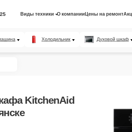
-25
Виды техники
О компании
Цены на ремонт
Ак
машина
Холодильник
Духовой шкаф
кафа KitchenAid
янске