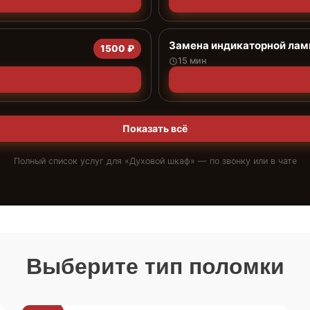
Замена индикаторной ла
1500 ₽
15 мин
Показать всё
Полный список услуг для «
Духовой шкаф
» — по звонку или в чате
Выберите тип поломки