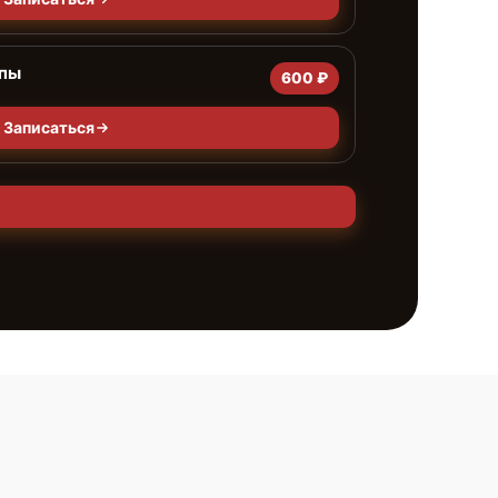
мпы
600 ₽
Записаться