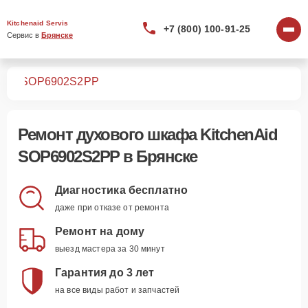
Kitchenaid Servis
+7 (800) 100-91-25
Сервис в 
Брянске
фов
SOP6902S2PP
Ремонт
духового шкафа KitchenAid
SOP6902S2PP
в Брянске
Диагностика бесплатно
даже при отказе от ремонта
Ремонт на дому
выезд мастера за 30 минут
Гарантия до 3 лет
на все виды работ и запчастей