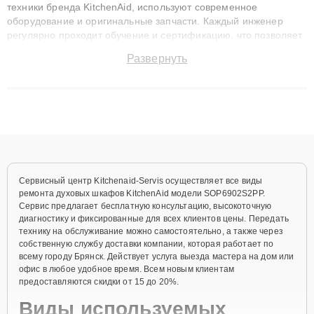
техники бренда KitchenAid, используют современное
оборудование и оригинальные запчасти. Каждый инженер
регулярно проходит обучение и сертификацию, что позволяет
быстро и точноdiagnostikировать поломки и восстанавливать
Развернуть
технику с сохранением гарантии до 3 лет. Наши мастера
решают сложные случаи: от замены матриц и материнских
плат до ремонта после залития и восстановления данных.
Благодаря высокой квалификации и ответственному подходу
клиенты получают быстрый, качественный ремонт и понятные
объяснения по результатам диагностики.
Сервисный центр Kitchenaid-Servis осуществляет все виды
ремонта духовых шкафов KitchenAid модели SOP6902S2PP.
Сервис предлагает бесплатную консультацию, высокоточную
диагностику и фиксированные для всех клиентов цены. Передать
технику на обслуживание можно самостоятельно, а также через
собственную службу доставки компании, которая работает по
всему городу Брянск. Действует услуга выезда мастера на дом или
офис в любое удобное время. Всем новым клиентам
предоставляются скидки от 15 до 20%.
Виды используемых