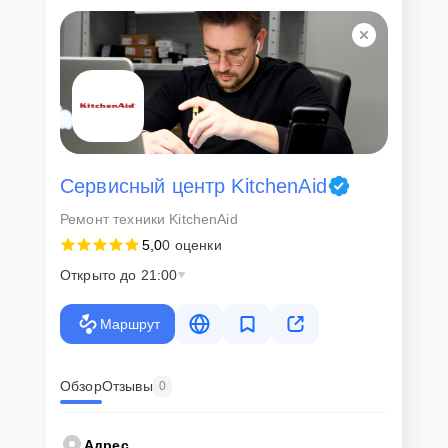
Для всех клиентов действуют демократичные и фиксированные
цены. Конечная стоимость работ обсуждается с клиентом и не в
коем случае не может измениться в процессе работ. Сервис не
навязывает клиентам дополнительные услуги и не
предусматривает скрытые платежи. Рассчитать предварительную
стоимость ремонта можно с помощью нашего
Калькулятора
.
Скорость диагностики и
ремонта
Сервисный центр KitchenAid
Ремонт техники KitchenAid
Наша компания ценит время клиентов и понимает важность
5,0
0 оценки
оперативного решения любых вопросов. В среднем, ремонт
занимает не более трех часов, поэтому в большинстве случаев
Открыто до 21:00
клиент сможет забрать свой гаджет в этот же день. При
необходимости предоставляется услуга экспресс-ремонта.
Маршрут
Внимание! Устройство отправляется на ремонт только после
согласования вариантов запчастей и стоимости ремонта с
клиентом. Стоимость ремонта фиксируется и не может быть
изменена в процессе или после завершения работ.
Обзор
Отзывы
0
Доставка или выезд
Адрес