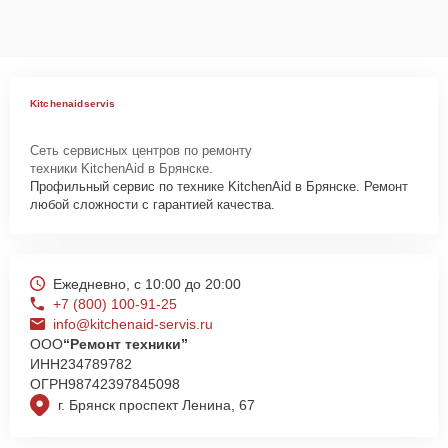
ремонтируемых устройствах клиентов, в соответствии с
действующим законодательством Российской Федерации.
Как начать ремонт
Для запуска процесса ремонта духового шкафа KitchenAid
Kitchenaidservis
SOP6902S2PP нужно просто оставить
Заявку на сайте
или
позвонить телефону горячей линии: +7 (800) 100-91-25. Наши
Сеть сервисных центров по ремонту
специалисты оперативно проконсультируют по всем необходимым
техники KitchenAid в Брянске.
вопросам, запишут на диагностику, подскажут с вариантами
Профильный сервис по технике KitchenAid в Брянске. Ремонт
курьерской доставки или оформят выезд мастера в удобное время
любой сложности с гарантией качества.
и место.
Ежедневно, с 10:00 до 20:00
+7 (800) 100-91-25
info@kitchenaid-servis.ru
ООО
“Ремонт техники”
ИНН
234789782
ОГРН
98742397845098
г. Брянск проспект Ленина, 67