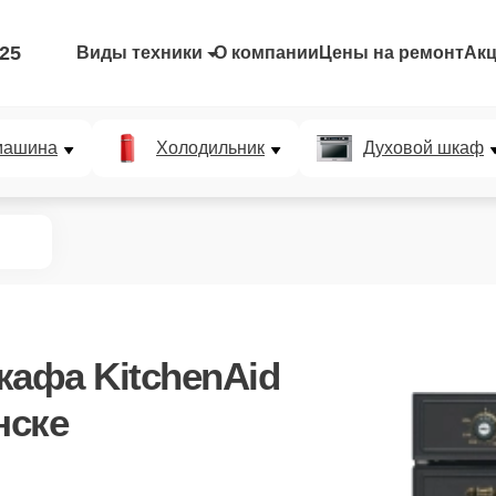
-25
Виды техники
О компании
Цены на ремонт
Ак
машина
Холодильник
Духовой шкаф
кафа KitchenAid
нске