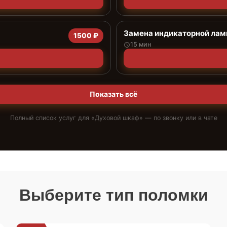
Замена индикаторной ла
1500 ₽
15 мин
Показать всё
Полный список услуг для «
Духовой шкаф
» — по звонку или в чате
Выберите тип поломки