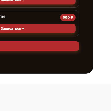
мпы
600 ₽
Записаться