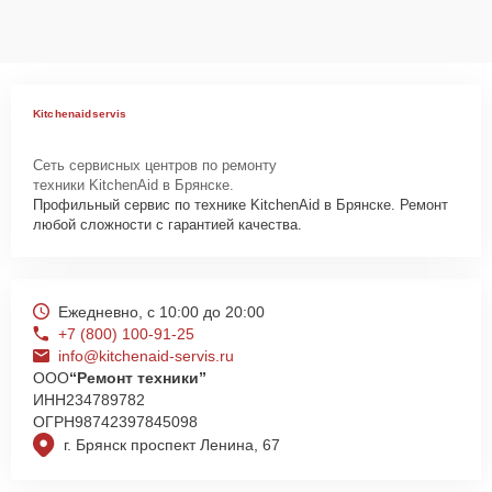
ремонтируемых устройствах клиентов, в соответствии с
действующим законодательством Российской Федерации.
Как начать ремонт
Для запуска процесса ремонта духового шкафа KitchenAid
Kitchenaidservis
SF700PO нужно просто оставить
Заявку на сайте
или позвонить
телефону горячей линии: +7 (800) 100-91-25. Наши специалисты
Сеть сервисных центров по ремонту
оперативно проконсультируют по всем необходимым вопросам,
техники KitchenAid в Брянске.
запишут на диагностику, подскажут с вариантами курьерской
Профильный сервис по технике KitchenAid в Брянске. Ремонт
доставки или оформят выезд мастера в удобное время и место.
любой сложности с гарантией качества.
Ежедневно, с 10:00 до 20:00
+7 (800) 100-91-25
info@kitchenaid-servis.ru
ООО
“Ремонт техники”
ИНН
234789782
ОГРН
98742397845098
г. Брянск проспект Ленина, 67