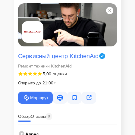
Для всех клиентов действуют демократичные и фиксированные
цены. Конечная стоимость работ обсуждается с клиентом и не в
коем случае не может измениться в процессе работ. Сервис не
навязывает клиентам дополнительные услуги и не
предусматривает скрытые платежи. Рассчитать предварительную
стоимость ремонта можно с помощью нашего
Калькулятора
.
Скорость диагностики и
ремонта
Сервисный центр KitchenAid
Ремонт техники KitchenAid
Наша компания ценит время клиентов и понимает важность
5,0
0 оценки
оперативного решения любых вопросов. В среднем, ремонт
занимает не более трех часов, поэтому в большинстве случаев
Открыто до 21:00
клиент сможет забрать свой гаджет в этот же день. При
необходимости предоставляется услуга экспресс-ремонта.
Маршрут
Внимание! Устройство отправляется на ремонт только после
согласования вариантов запчастей и стоимости ремонта с
клиентом. Стоимость ремонта фиксируется и не может быть
изменена в процессе или после завершения работ.
Обзор
Отзывы
0
Доставка или выезд
Адрес