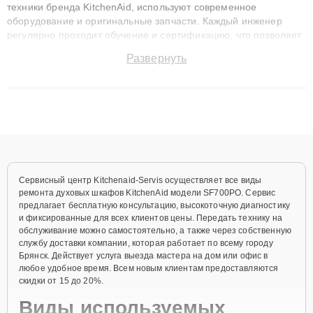
техники бренда KitchenAid, используют современное
оборудование и оригинальные запчасти. Каждый инженер
регулярно проходит обучение и сертификацию, что позволяет
быстро и точноdiagnostikировать поломки и восстанавливать
Развернуть
технику с сохранением гарантии до 3 лет. Наши мастера
решают сложные случаи: от замены матриц и материнских
плат до ремонта после залития и восстановления данных.
Благодаря высокой квалификации и ответственному подходу
клиенты получают быстрый, качественный ремонт и понятные
объяснения по результатам диагностики.
Сервисный центр Kitchenaid-Servis осуществляет все виды
ремонта духовых шкафов KitchenAid модели SF700PO. Сервис
предлагает бесплатную консультацию, высокоточную диагностику
и фиксированные для всех клиентов цены. Передать технику на
обслуживание можно самостоятельно, а также через собственную
службу доставки компании, которая работает по всему городу
Брянск. Действует услуга выезда мастера на дом или офис в
любое удобное время. Всем новым клиентам предоставляются
скидки от 15 до 20%.
Виды используемых