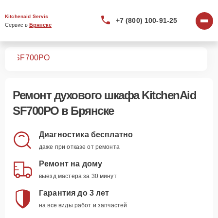
Kitchenaid Servis
+7 (800) 100-91-25
Сервис в 
Брянске
фов
SF700PO
Ремонт
духового шкафа KitchenAid
SF700PO
в Брянске
Диагностика бесплатно
даже при отказе от ремонта
Ремонт на дому
выезд мастера за 30 минут
Гарантия до 3 лет
на все виды работ и запчастей