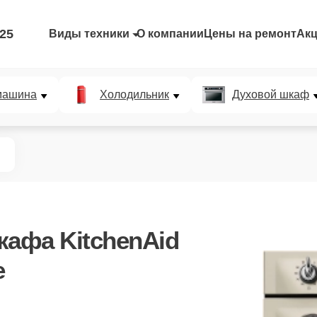
-25
Виды техники
О компании
Цены на ремонт
Ак
машина
Холодильник
Духовой шкаф
кафа KitchenAid
е