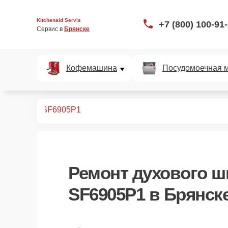
Kitchenaid Servis
+7 (800) 100-91
Сервис в 
Брянске
Кофемашина
Посудомоечная 
ых шкафов
SF6905P1
Ремонт
духового ш
SF6905P1
в Брянск