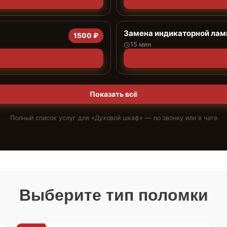
Замена индикаторной ла
1500 ₽
15 мин
Показать всё
Полный список услуг для «
Духовой шкаф
» — по звонку или в чате
Выберите тип поломки