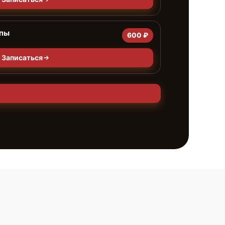
мпы
600 ₽
Записаться