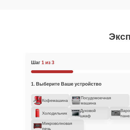
Эксп
Шаг
1 из 3
1. Выберите Ваше устройство
Посудомоечная
Кофемашина
машина
Духовой
Варо
Холодильник
шкаф
пане
Микроволновая
печь