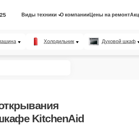
-25
Виды техники
О компании
Цены на ремонт
Ак
машина
Холодильник
Духовой шкаф
 открывания
шкафе KitchenAid