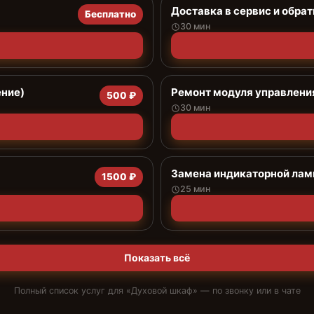
Доставка в сервис и обрат
Бесплатно
30 мин
ение)
Ремонт модуля управлени
500 ₽
30 мин
Замена индикаторной ла
1500 ₽
25 мин
Показать всё
Полный список услуг для «
Духовой шкаф
» — по звонку или в чате